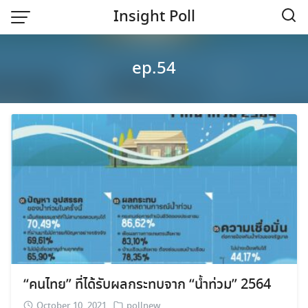
Skip
Insight Poll
to
content
Home
ep.54
“คนไทย” ที่ได้รับผลกระทบจาก “น้ำท่วม” 2564
October 10, 2021
pollnew