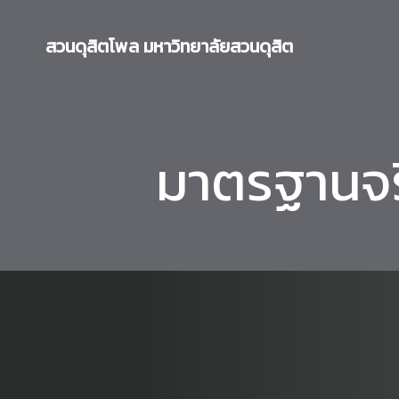
Skip
to
สวนดุสิตโพล มหาวิทยาลัยสวนดุสิต
content
มาตรฐานจร