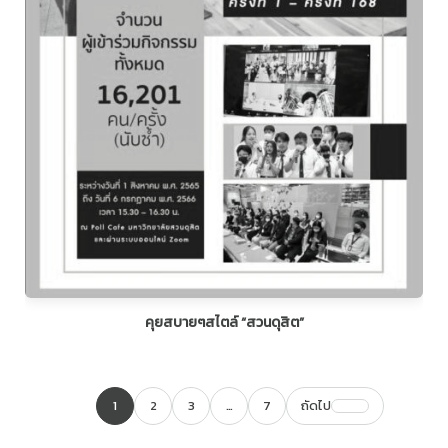
คุยสบายๆสไตล์ “สวนดุสิต”
1
2
3
…
7
ถัดไป