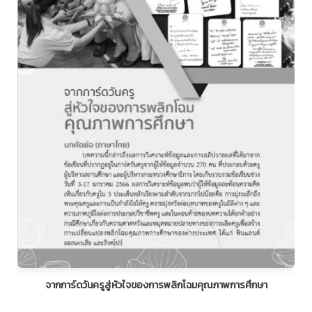
จากการ์ดวันครูสู่หัวใจของการพลิกโฉมคุณภาพการศึกษา