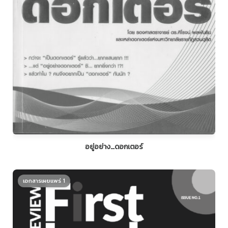
อยู่อย่าง…ดอกเตอร์
เอกสารเผยแพร่ 1