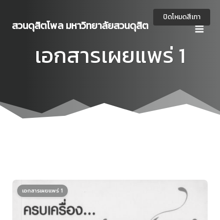
Skip
to
ปิดโหมดสีเทา
สวนดุสิตโพล มหาวิทยาลัยสวนดุสิต
content
เอกสารเผยแพร่ 1
เอกสารเผยแพร่ 1