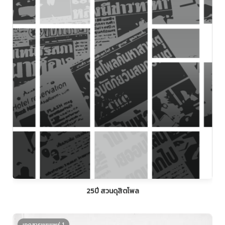
25ปี สวนดุสิตโพล
เอกสารเผยแพร่ 1