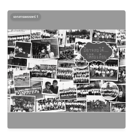
เอกสารเผยแพร่ 1