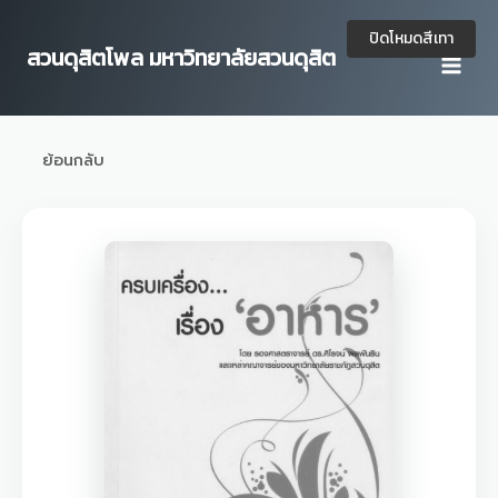
Skip
to
ปิดโหมดสีเทา
สวนดุสิตโพล มหาวิทยาลัยสวนดุสิต
content
ย้อนกลับ