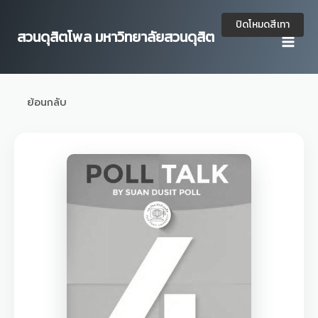
Skip
to
ปิดโหมดสีเทา
สวนดุสิตโพล มหาวิทยาลัยสวนดุสิต
content
ย้อนกลับ