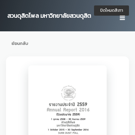
Skip
to
ปิดโหมดสีเทา
สวนดุสิตโพล มหาวิทยาลัยสวนดุสิต
content
ย้อนกลับ