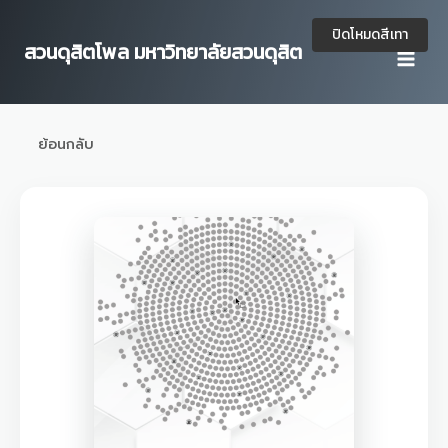
Skip
to
ปิดโหมดสีเทา
สวนดุสิตโพล มหาวิทยาลัยสวนดุสิต
content
ย้อนกลับ