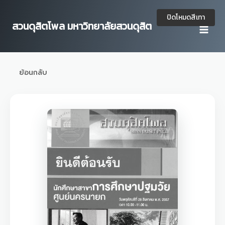
Skip
to
ปิดโหมดสีเทา
สวนดุสิตโพล มหาวิทยาลัยสวนดุสิต
content
ย้อนกลับ