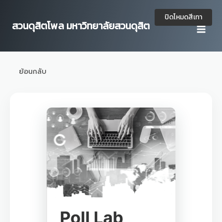
Skip
to
ปิดโหมดสีเทา
สวนดุสิตโพล มหาวิทยาลัยสวนดุสิต
content
ย้อนกลับ