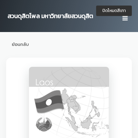
Skip
to
ปิดโหมดสีเทา
สวนดุสิตโพล มหาวิทยาลัยสวนดุสิต
content
ย้อนกลับ