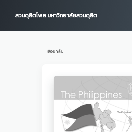
Skip
to
สวนดุสิตโพล มหาวิทยาลัยสวนดุสิต
content
ย้อนกลับ