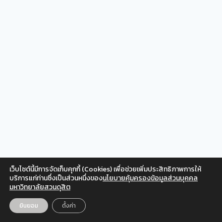
เว็บไซต์นี้มีการจัดเก็บคุกกี้ (Cookies) เพื่อช่วยเพิ่มประสิทธิภาพการให้
Facebook
Twitter
Instagram
YouTube
บริการแก่ท่านซึ่งเป็นส่วนหนึ่งของ
นโยบายคุ้มครองข้อมูลส่วนบุคคล
มหาวิทยาลัยสวนดุสิต
สำหรับเจ้าหน้าที่
© 2026 สวนดุสิตโพล มหาวิทยาลัยสวนดุสิต
ยินยอม
ตั้งค่า
EN
TH