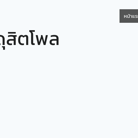
หน้าแ
ุสิตโพล