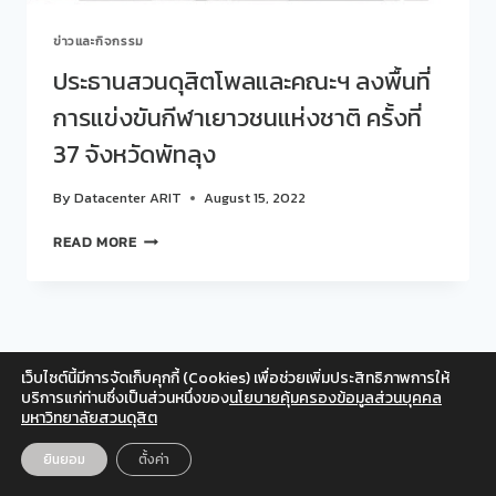
ข่าวและกิจกรรม
ประธานสวนดุสิตโพลและคณะฯ ลงพื้นที่
การแข่งขันกีฬาเยาวชนแห่งชาติ ครั้งที่
37 จังหวัดพัทลุง
By
Datacenter ARIT
August 15, 2022
ประธาน
READ MORE
สวน
ดุ
สิต
โพล
และ
คณะฯ
เว็บไซต์นี้มีการจัดเก็บคุกกี้ (Cookies) เพื่อช่วยเพิ่มประสิทธิภาพการให้
Facebook
Twitter
Instagram
YouTube
ลงพื้น
บริการแก่ท่านซึ่งเป็นส่วนหนึ่งของ
นโยบายคุ้มครองข้อมูลส่วนบุคคล
ที่
มหาวิทยาลัยสวนดุสิต
สำหรับเจ้าหน้าที่
การ
© 2026 สวนดุสิตโพล มหาวิทยาลัยสวนดุสิต
แข่งขัน
ยินยอม
ตั้งค่า
EN
TH
กีฬา