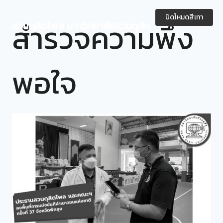
Skip
to
ปิดโหมดสีเทา
สำรวจความพึง
สวนดุสิตโพล มหาวิทยาลัยสวนดุสิต
content
พอใจ