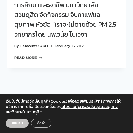
การศึกษาและอาชีพ มหาวิทยาลัย
สวนดุสิต จัดกิจกรรม จิบกาแฟแล
สุขภาพ หัวข้อ “เราจะไม่ตายด้วย PM 2.5”
วิทยากรโดย นพ.วินัย โบเวจา
By
Datacenter ARIT
February 16, 2025
สวน
READ MORE
ดุ
สิต
โพล
ร่วม
กับ
ศูนย์
สนเทศ
เว็บไซต์นี้มีการจัดเก็บคุกกี้ (Cookies) เพื่อช่วยเพิ่มประสิทธิภาพการให้
แนะแนว
Facebook
Twitter
Instagram
YouTube
บริการแก่ท่านซึ่งเป็นส่วนหนึ่งของ
นโยบายคุ้มครองข้อมูลส่วนบุคคล
การ
มหาวิทยาลัยสวนดุสิต
สำหรับเจ้าหน้าที่
ศึกษา
และ
© 2026 สวนดุสิตโพล มหาวิทยาลัยสวนดุสิต
ยินยอม
ตั้งค่า
EN
TH
อาชีพ