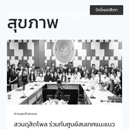
Skip
to
ปิดโหมดสีเทา
สุขภาพ
สวนดุสิตโพล มหาวิทยาลัยสวนดุสิต
content
ข่าวและกิจกรรม
สวนดุสิตโพล ร่วมกับศูนย์สนเทศแนะแนว