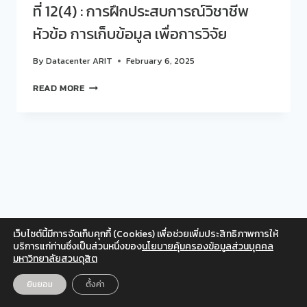
ที่ 12(4) : การฝึกประสบการณ์วิชาชีพ
หัวข้อ การเก็บข้อมูล เพื่อการวิจัย
By
Datacenter ARIT
February 6, 2025
สวน
READ MORE
ดุ
สิต
โพล
จัด
กิจกรรม
POLL
LAB
ครั้ง
ที่
12(4)
เว็บไซต์นี้มีการจัดเก็บคุกกี้ (Cookies) เพื่อช่วยเพิ่มประสิทธิภาพการให้
:
Facebook
Twitter
Instagram
YouTube
บริการแก่ท่านซึ่งเป็นส่วนหนึ่งของ
นโยบายคุ้มครองข้อมูลส่วนบุคคล
การ
มหาวิทยาลัยสวนดุสิต
สำหรับเจ้าหน้าที่
ฝึก
ประสบการณ์
© 2026 สวนดุสิตโพล มหาวิทยาลัยสวนดุสิต
ยินยอม
ตั้งค่า
EN
TH
วิชาชีพ
หัวข้อ