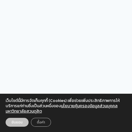
เว็บไซต์นี้มีการจัดเก็บคุกกี้ (Cookies) เพื่อช่วยเพิ่มประสิทธิภาพการให้
Facebook
Twitter
Instagram
YouTube
บริการแก่ท่านซึ่งเป็นส่วนหนึ่งของ
นโยบายคุ้มครองข้อมูลส่วนบุคคล
มหาวิทยาลัยสวนดุสิต
สำหรับเจ้าหน้าที่
© 2026 สวนดุสิตโพล มหาวิทยาลัยสวนดุสิต
ยินยอม
ตั้งค่า
EN
TH