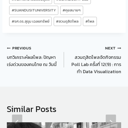
Tags:
#
SUANDUSITUNIVERSITY
#
คุยสบายๆ
#
รศ.ดร.สุขุม เฉลยทรัพย์
#
สวนดุสิตโพล
#
โพล
Post
PREVIOUS
NEXT
บทวิเคราะห์ผลโพล: ปัญหา
สวนดุสิตโพลจัดกิจกรรม
navigation
เร่งด่วนของคนไทย ณ วันนี้
Poll Lab ครั้งที่ 12(9) : การ
ทำ Data Visualization
Similar Posts