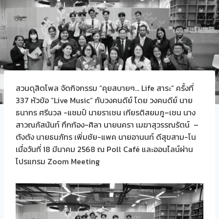
สวนดุสิตโพล จัดกิจกรรม “คุยสบายๆ… Life สาระ” ครั้งที่
337 หัวข้อ “Live Music” กับวงคนดีย์ โดย วงคนดีย์ นาย
ธนากร ศรีนวล​ -แชมป์ นายราเชน เกียรติสยมภู–เชน นาง
สาวณภัสนันท์ กึกก้อง​-ศิลา นายนครา เมฆาสุวรรณรัตน์​ –
ตังตัง นายธนภัทร เพิ่มชัย​​-แพค นายอานนท์​ ดีสุขสาม-โน
เมื่อวันที่ 18 มีนาคม 2568 ณ Poll Café และออนไลน์ผ่าน
โปรแกรม Zoom Meeting