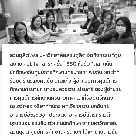
สวนดุสิตโพล มหาวิทยาลัยสวนดุสิต จัดกิจกรรม “คุย
สบาย ๆ…Life” สาระ ครั้งที่ 380 หัวข้อ “ตลาดนัด
นักศึกษากับศูนย์การศึกษานครนายก” พบกับ ผศ.ว่าที่
ร้อยตรี ดร.มงคลชัย บุญแก้ว ผู้อำนวยการศูนย์การ
ศึกษานครนายก นางธมลวรรณ เปรมศรี รองผู้อำนวย
การศูนย์การศึกษานครนายก ผศ.ว่าที่ร้อยตรีหญิง
ดร.ขวัญใจ จริยาทัศน์กร ผศ.จิราภรณ์ ยกอินทร์
อาจารย์อัญชิษฐา ปิยะจิตติ อาจารย์ฉัตรทราวดี
บุญถนอม รวมถึง ตัวแทนนักศึกษา จากมหาวิทยาลัย
สวนดุสิต ศูนย์การศึกษานครนายก ได้แก่ นางสาวนัน