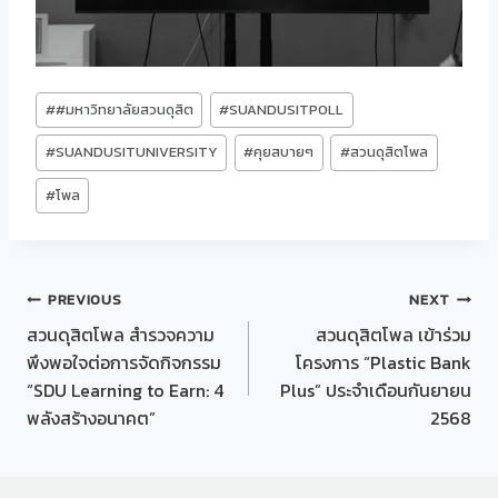
Post
#
#มหาวิทยาลัยสวนดุสิต
#
SUANDUSITPOLL
Tags:
#
SUANDUSITUNIVERSITY
#
คุยสบายๆ
#
สวนดุสิตโพล
#
โพล
Post
PREVIOUS
NEXT
สวนดุสิตโพล สำรวจความ
สวนดุสิตโพล เข้าร่วม
navigation
พึงพอใจต่อการจัดกิจกรรม
โครงการ “Plastic Bank
“SDU Learning to Earn: 4
Plus” ประจำเดือนกันยายน
พลังสร้างอนาคต”
2568