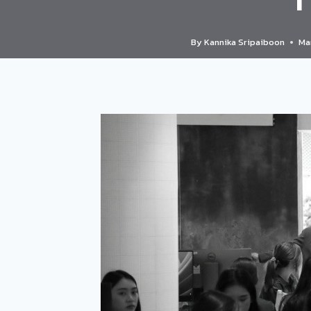
By
Kannika Sripaiboon
Mar