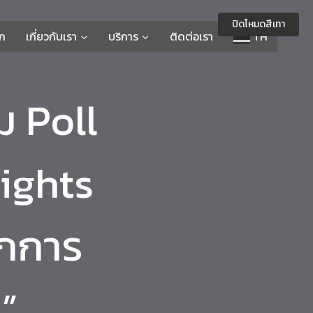
ปิดโหมดสีเทา
รก
เกี่ยวกับเรา
บริการ
ติดต่อเรา
TH
ม Poll
sights
ึกการ
”