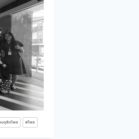
วนดุสิตโพล
#
โพล