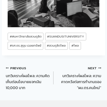
Post
#
#มหาวิทยาลัยสวนดุสิต
#
SUANDUSITUNIVERSITY
Tags:
#
รศ.ดร.สุขุม เฉลยทรัพย์
#
สวนดุสิตโพล
#
โพล
Post
PREVIOUS
NEXT
บทวิเคราะห์ผลโพล: ความคิด
บทวิเคราะห์ผลโพล: ความ
navigation
เห็นต่อนโยบายแจกเงิน
คาดหวังต่อการทำงานของ
10,000 บาท
“ผบ.ตร.คนใหม่”