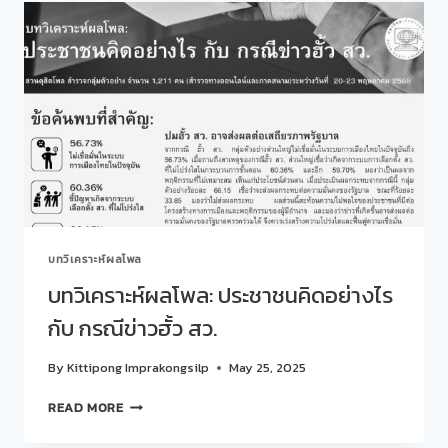
ที่
ส่ง
ผล
ต่อ
เสถียรภาพ
ของ
รัฐบาล
บทวิเคราะห์ผลโพล
บทวิเคราะห์ผลโพล: ประชาชนคิดอย่างไร
กับ กรณีข่าวฮั้ว สว.
By
Kittipong Imprakongsilp
May 25, 2025
บท
READ MORE
วิเคราะห์
ผล