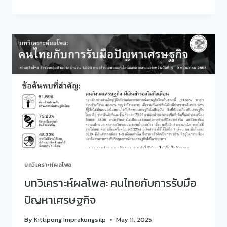
วิเคราะห์
ผล
โพล:
ผล
การ
เลือก
ตั้ง
ท้อง
ถิ่น
ใน
สายตา
ประชาชน
บทวิเคราะห์ผลโพล
บทวิเคราะห์ผลโพล: คนไทยกับการรับมือ
ปัญหาเศรษฐกิจ
By
Kittipong Imprakongsilp
May 11, 2025