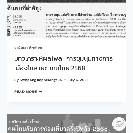
บทวิเคราะห์ผลโพล
บทวิเคราะห์ผลโพล : การชุมนุมทางการ
เมืองในสายตาคนไทย 2568
By
Kittipong Imprakongsilp
July 6, 2025
บท
READ MORE
วิเคราะห์
ผล
โพล
:
การ
ชุมนุม
ทางการ