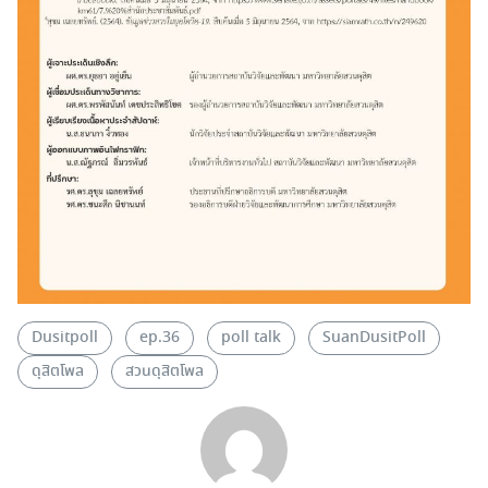
Dusitpoll
ep.36
poll talk
SuanDusitPoll
ดุสิตโพล
สวนดุสิตโพล