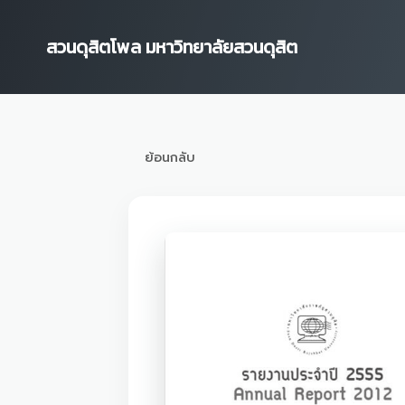
Skip
to
สวนดุสิตโพล มหาวิทยาลัยสวนดุสิต
content
ย้อนกลับ