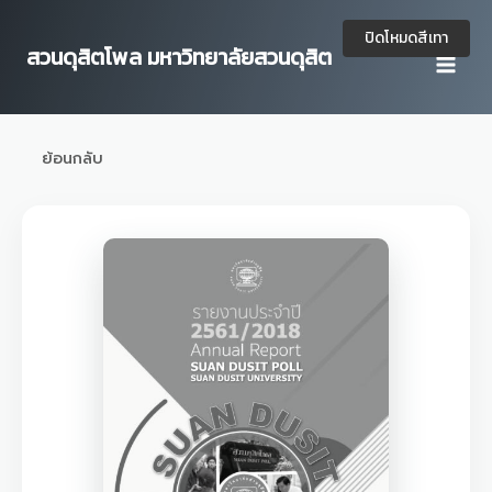
Skip
to
ปิดโหมดสีเทา
สวนดุสิตโพล มหาวิทยาลัยสวนดุสิต
content
ย้อนกลับ