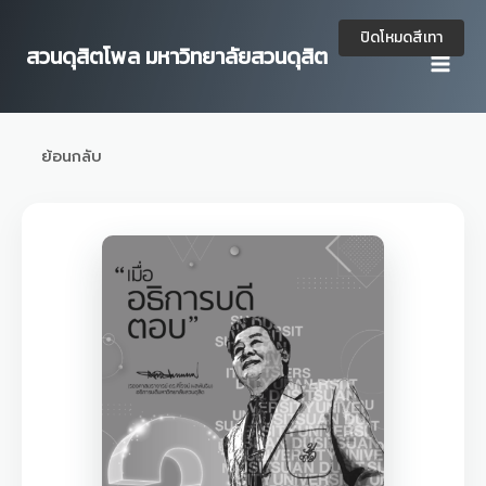
Skip
to
ปิดโหมดสีเทา
สวนดุสิตโพล มหาวิทยาลัยสวนดุสิต
content
ย้อนกลับ