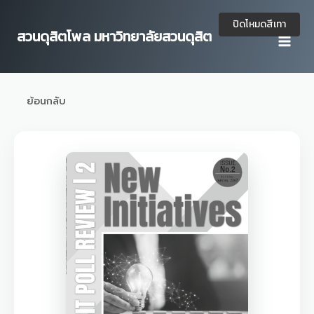
Skip
to
ปิดโหมดสีเทา
สวนดุสิตโพล มหาวิทยาลัยสวนดุสิต
content
ย้อนกลับ