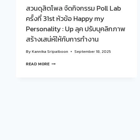
สวนดุสิตโพล จัดกิจกรรม Poll Lab
ครั้งที่ 31st หัวข้อ Happy my
Personality : Up ลุค ปรับบุคลิกภาพ
สร้างเสน่ห์ให้กับการทำงาน
By
Kannika Sripaiboon
September 18, 2025
สวน
READ MORE
ดุ
สิต
โพล
จัด
กิจกรรม
POLL
LAB
ครั้ง
ที่
31ST
หัวข้อ
HAPPY