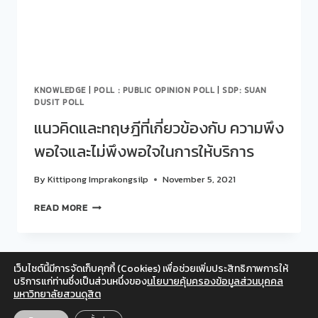
KNOWLEDGE
|
POLL : PUBLIC OPINION POLL
|
SDP: SUAN
DUSIT POLL
แนวคิดและทฤษฎีที่เกี่ยวข้องกับ ความพึง
พอใจและไม่พึงพอใจในการให้บริการ
By
Kittipong Imprakongsilp
November 5, 2021
แนวคิด
READ MORE
และ
ทฤษฎี
ที่
เกี่ยวข้อง
เว็บไซต์นี้มีการจัดเก็บคุกกี้ (Cookies) เพื่อช่วยเพิ่มประสิทธิภาพการให้
กับ
Facebook
Twitter
Instagram
YouTube
บริการแก่ท่านซึ่งเป็นส่วนหนึ่งของ
นโยบายคุ้มครองข้อมูลส่วนบุคคล
ความ
มหาวิทยาลัยสวนดุสิต
สำหรับเจ้าหน้าที่
พึง
พอใจ