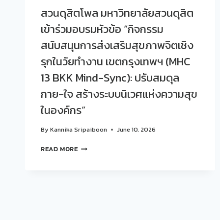
สวนดุสิตโพล มหาวิทยาลัยสวนดุสิต
เข้าร่วมอบรมหัวข้อ “กิจกรรม
สนับสนุนการส่งเสริมสุขภาพจิตเชิง
รุกในวัยทำงาน เขตกรุงเทพฯ (MHC
13 BKK Mind-Sync): ปรับสมดุล
กาย-ใจ สร้างระบบนิเวศแห่งความสุข
ในองค์กร”
By
Kannika Sripaiboon
June 10, 2026
สวน
READ MORE
ดุ
สิต
โพล
มหาวิทยาลัย
สวนดุสิต
เข้า
ร่วม