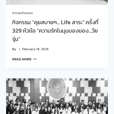
รัก
ใน
ข่าวและกิจกรรม
มุม
มอง
กิจกรรม “คุยสบายๆ… Life สาระ” ครั้งที่
ของ…
329 หัวข้อ “ความรักในมุมมองของ…วัย
พี่
น้อง”
รุ่น”
By
February 19, 2025
กิจกรรม
READ MORE
“คุย
สบายๆ…
LIFE
สาระ”
ครั้ง
ที่
329
หัวข้อ
“ความ
รัก
ใน