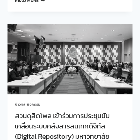
READ MORE
และ
“คุย
อาชีพ
สบายๆ…
มหาวิทยาลัย
LIFE
สวนดุสิต
สาระ”
ครั้ง
ที่
331
หัวข้อ
“รัก”
ตัว
เอง
อย่างไร?
ไม่
โดน
ภาษี
ย้อน
ข่าวและกิจกรรม
หลัง
สวนดุสิตโพล เข้าร่วมการประชุมขับ
เคลื่อนระบบคลังสารสนเทศดิจิทัล
(Digital Repository) มหาวิทยาลัย