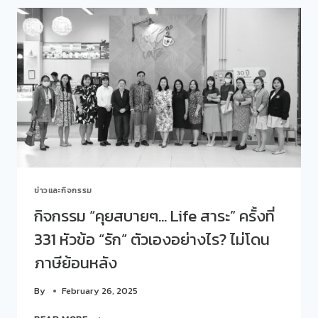
เข้า
ร่วม
กิจกรรม
ความ
สุข
ใน
แบบ
4
พลัง
สร้าง
อนาคต
ให้-
ออม-
ข่าวและกิจกรรม
ฝึก-
ทำ
กิจกรรม “คุยสบายๆ… Life สาระ” ครั้งที่
จัด
331 หัวข้อ “รัก” ตัวเองอย่างไร? ไม่โดน
โดย
ศูนย์
ภาษีย้อนหลัง
สนเทศ
แนะแนว
By
February 26, 2025
การ
ศึกษา
กิจกรรม