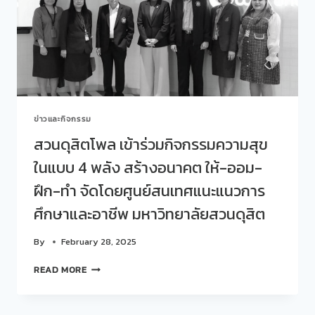
“รัก
ทุก
สิ่ง
เพราะ…
มี
ความ
สุข”
ข่าวและกิจกรรม
สวนดุสิตโพล เข้าร่วมกิจกรรมความสุข
ในแบบ 4 พลัง สร้างอนาคต ให้-ออม-
ฝึก-ทำ จัดโดยศูนย์สนเทศแนะแนวการ
ศึกษาและอาชีพ มหาวิทยาลัยสวนดุสิต
By
February 28, 2025
สวน
READ MORE
ดุ
สิต
โพล