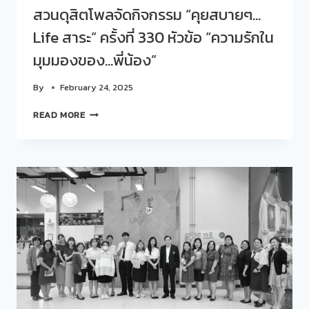
สวนดุสิตโพลจัดกิจกรรม “คุยสบายๆ…
Life สาระ” ครั้งที่ 330 หัวข้อ “ความรักใน
มุมมองของ…พี่น้อง”
By
February 24, 2025
สวน
READ MORE
ดุ
สิต
โพล
จัด
กิจกรรม
“คุย
สบายๆ…
LIFE
สาระ”
ครั้ง
ที่
330
หัวข้อ
“ความ