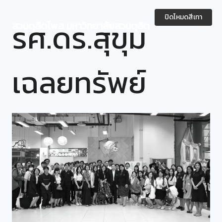
Skip
to
ปิดโหมดสีเทา
รศ.ดร.สุขุม
สวนดุสิตโพล มหาวิทยาลัยสวนดุสิต
content
เฉลยทรัพย์