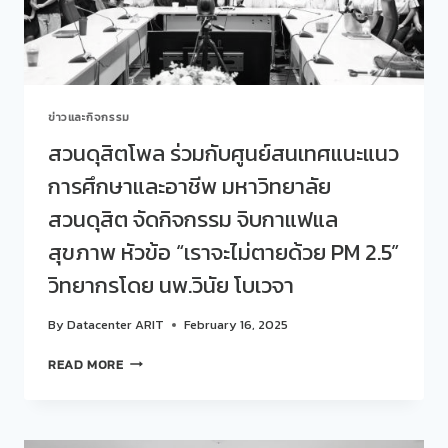
มุม
มอง
ของ…
วัย
รุ่น”
ข่าวและกิจกรรม
สวนดุสิตโพล ร่วมกับศูนย์สนเทศแนะแนว
การศึกษาและอาชีพ มหาวิทยาลัย
สวนดุสิต จัดกิจกรรม จิบกาแฟแล
สุขภาพ หัวข้อ “เราจะไม่ตายด้วย PM 2.5”
วิทยากรโดย นพ.วินัย โบเวจา
By
Datacenter ARIT
February 16, 2025
สวน
READ MORE
ดุ
สิต
โพล
ร่วม