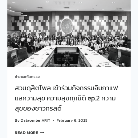
กับ
ศูนย์
สนเทศ
แนะแนว
การ
ศึกษา
และ
อาชีพ
มหาวิทยาลัย
สวนดุสิต
จัด
กิจกรรม
ข่าวและกิจกรรม
จิบ
กาแฟ
สวนดุสิตโพล เข้าร่วมกิจกรรมจิบกาแฟ
แล
แลความสุข ความสุขทุกมิติ ep.2 ความ
สุขภาพ
หัวข้อ
สุขของชาวคริสต์
“เรา
จะ
By
Datacenter ARIT
February 6, 2025
ไม่
ตาย
สวน
READ MORE
ด้วย
ดุ