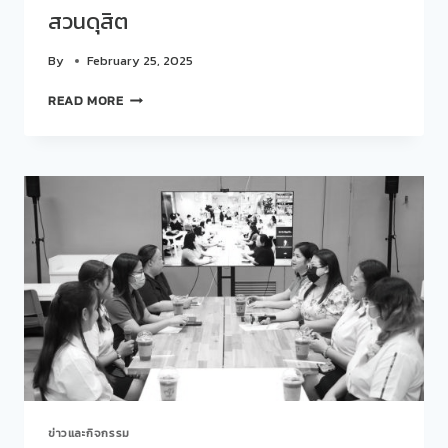
สวนดุสิต
By
February 25, 2025
สวน
READ MORE
ดุ
สิต
โพล
เข้า
ร่วม
การ
ประชุม
ขับ
เคลื่อน
ระบบ
คลัง
สารสนเทศ
ดิจิทัล
(DIGITAL
REPOSITORY)
มหาวิทยาลัย
ข่าวและกิจกรรม
สวนดุสิต