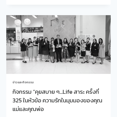
PM
สิต
2.5”
โพล
วิทยากร
เข้า
โดย
ร่วม
นพ.วินัย
กิจกรรม
โบ
จิบ
เวจา
กาแฟ
แล
ความ
สุข
ความ
สุข
ทุก
มิติ
EP.2
ข่าวและกิจกรรม
ความ
สุข
กิจกรรม “คุยสบาย ๆ…Life สาระ ครั้งที่
ของ
325 ในหัวข้อ ความรักในมุมมองของคุณ
ชาว
คริสต์
แม่และคุณพ่อ