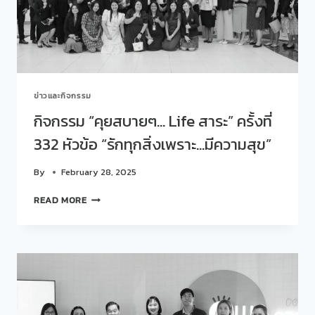
และ
นักศึกษา
ต้อง
ไป…
ออก
บูธ
ข่าวและกิจกรรม
ใน
งาน
กิจกรรม “คุยสบายๆ… Life สาระ” ครั้งที่
BANGKOK
332 หัวข้อ “รักทุกสิ่งเพราะ…มีความสุข”
DESIGN
WEEK
2025
By
February 28, 2025
กิจกรรม
READ MORE
“คุย
สบายๆ…
LIFE
สาระ”
ครั้ง
ที่
332
หัวข้อ