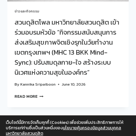
ข่าวและกิจกรรม
สวนดุสิตโพล มหาวิทยาลัยสวนดุสิต เข้า
ร่วมอบรมหัวข้อ “กิจกรรมสนับสนุนการ
ส่งเสริมสุขภาพจิตเชิงรุกในวัยทำงาน
เขตกรุงเทพฯ (MHC 13 BKK Mind-
Sync): ปรับสมดุลกาย-ใจ สร้างระบบ
นิเวศแห่งความสุขในองค์กร”
By
Kannika Sripaiboon
June 10, 2026
สวน
READ MORE
ดุ
สิต
โพล
มหาวิทยาลัย
เว็บไซต์นี้มีการจัดเก็บคุกกี้ (Cookies) เพื่อช่วยเพิ่มประสิทธิภาพการให้
สวนดุสิต
Facebook
Twitter
Instagram
YouTube
บริการแก่ท่านซึ่งเป็นส่วนหนึ่งของ
นโยบายคุ้มครองข้อมูลส่วนบุคคล
เข้า
มหาวิทยาลัยสวนดุสิต
สำหรับเจ้าหน้าที่