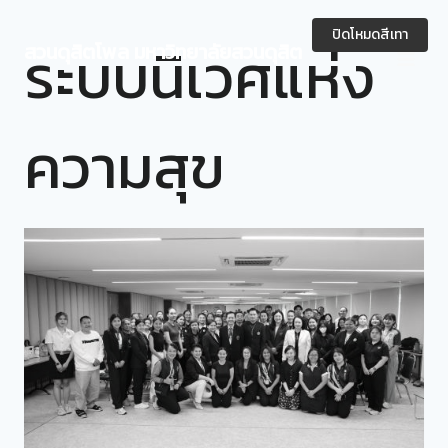
Skip
to
ปิดโหมดสีเทา
ระบบนิเวศแห่ง
สวนดุสิตโพล มหาวิทยาลัยสวนดุสิต
content
ความสุข