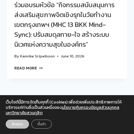
ร่วมอบรมหัวข้อ “กิจกรรมสนับสนุนการ
ส่งเสริมสุขภาพจิตเชิงรุกในวัยทำงาน
เขตกรุงเทพฯ (MHC 13 BKK Mind-
Sync): ปรับสมดุลกาย-ใจ สร้างระบบ
นิเวศแห่งความสุขในองค์กร”
By
Kannika Sripaiboon
June 10, 2026
สวน
READ MORE
ดุ
สิต
โพล
มหาวิทยาลัย
สวนดุสิต
เว็บไซต์นี้มีการจัดเก็บคุกกี้ (Cookies) เพื่อช่วยเพิ่มประสิทธิภาพการให้
เข้า
Facebook
Twitter
Instagram
YouTube
บริการแก่ท่านซึ่งเป็นส่วนหนึ่งของ
นโยบายคุ้มครองข้อมูลส่วนบุคคล
ร่วม
มหาวิทยาลัยสวนดุสิต
สำหรับเจ้าหน้าที่
อบรม
หัวข้อ
© 2026 สวนดุสิตโพล มหาวิทยาลัยสวนดุสิต
ยินยอม
ตั้งค่า
EN
TH
“กิจกรรม
สนับสนุน