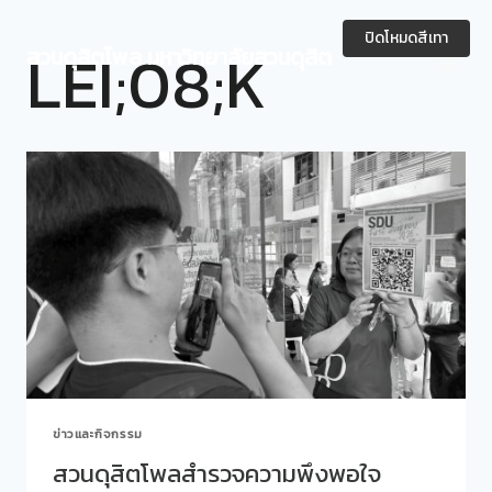
Skip
to
ปิดโหมดสีเทา
LEI;08;K
สวนดุสิตโพล มหาวิทยาลัยสวนดุสิต
content
ข่าวและกิจกรรม
สวนดุสิตโพลสำรวจความพึงพอใจ