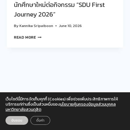
นักศึกษาใหม่ต่อกิจกรรม “SDU First
Journey 2026”
By
Kannika Sripaiboon
June 10, 2026
สวน
READ MORE
ดุ
สิต
โพ
ล
สำรวจ
ความ
พึง
พอใจ
นักศึกษา
ใหม่
เว็บไซต์นี้มีการจัดเก็บคุกกี้ (Cookies) เพื่อช่วยเพิ่มประสิทธิภาพการให้
ต่อ
Facebook
Twitter
Instagram
YouTube
บริการแก่ท่านซึ่งเป็นส่วนหนึ่งของ
นโยบายคุ้มครองข้อมูลส่วนบุคคล
กิจกรรม
มหาวิทยาลัยสวนดุสิต
สำหรับเจ้าหน้าที่
“SDU
FIRST
© 2026 สวนดุสิตโพล มหาวิทยาลัยสวนดุสิต
ยินยอม
ตั้งค่า
EN
TH
JOURNEY
2026”