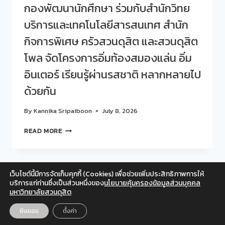
กองพัฒนานักศึกษา ร่วมกับสำนักวิทย
บริการและเทคโนโลยีสารสนเทศ สำนัก
กิจการพิเศษ ครัวสวนดุสิต และสวนดุสิต
โพล จัดโครงการอิ่มท้องสมองแล่น อิ่ม
อินเตอร์ เรียนรู้ผ่านรสชาติ หลากหลายไป
ด้วยกัน
By
Kannika Sripaiboon
July 8, 2026
ศูนย์
READ MORE
สนเทศ
แนะแนว
การ
ศึกษา
เว็บไซต์นี้มีการจัดเก็บคุกกี้ (Cookies) เพื่อช่วยเพิ่มประสิทธิภาพการให้
และ
Facebook
Twitter
Instagram
YouTube
บริการแก่ท่านซึ่งเป็นส่วนหนึ่งของ
นโยบายคุ้มครองข้อมูลส่วนบุคคล
อาชีพ
มหาวิทยาลัยสวนดุสิต
สำหรับเจ้าหน้าที่
กอง
พัฒนา
© 2026 สวนดุสิตโพล มหาวิทยาลัยสวนดุสิต
ยินยอม
ตั้งค่า
EN
TH
นักศึกษา