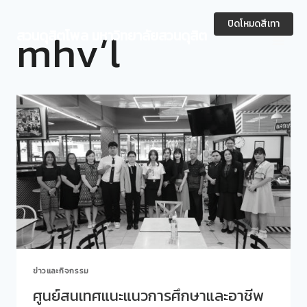
Skip
to
ปิดโหมดสีเทา
mhv’l
สวนดุสิตโพล มหาวิทยาลัยสวนดุสิต
content
ข่าวและกิจกรรม
ศูนย์สนเทศแนะแนวการศึกษาและอาชีพ