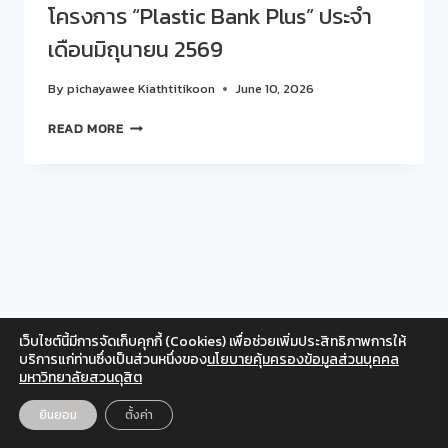
โครงการ “Plastic Bank Plus” ประจำ
เดือนมิถุนายน 2569
By
pichayawee Kiathtitikoon
June 10, 2026
สวน
READ MORE
ดุ
สิต
โพ
ล
ร่วม
บริจาค
ขยะ
พลาสติก
ใน
โครงการ
เว็บไซต์นี้มีการจัดเก็บคุกกี้ (Cookies) เพื่อช่วยเพิ่มประสิทธิภาพการให้
“PLASTIC
Facebook
Twitter
Instagram
YouTube
บริการแก่ท่านซึ่งเป็นส่วนหนึ่งของ
นโยบายคุ้มครองข้อมูลส่วนบุคคล
BANK
มหาวิทยาลัยสวนดุสิต
สำหรับเจ้าหน้าที่
PLUS”
ประจำ
© 2026 สวนดุสิตโพล มหาวิทยาลัยสวนดุสิต
ยินยอม
ตั้งค่า
EN
TH
เดือน
มิถุนายน