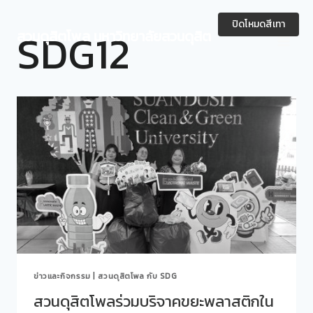
Skip
to
ปิดโหมดสีเทา
SDG12
สวนดุสิตโพล มหาวิทยาลัยสวนดุสิต
content
ข่าวและกิจกรรม
|
สวนดุสิตโพล กับ SDG
สวนดุสิตโพลร่วมบริจาคขยะพลาสติกใน