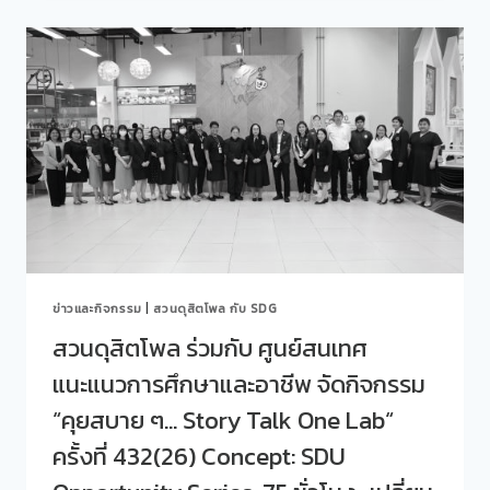
โพล
CREATE
ร่วม
สร้าง
กับ
ทักษะ…
ศูนย์
สร้าง
สนเทศ
อาชีพ
แนะแนว
ลงมือ
การ
สร้าง…
ศึกษา
ต่อย
และ
อด
อาชีพ
เป็น
จัด
อาชีพ
กิจกรรม
ร่วม
“คุย
WORKSHOP
สบาย
ทำ
ข่าวและกิจกรรม
|
สวนดุสิตโพล กับ SDG
ๆ…
พวง
STORY
กุญแจ
สวนดุสิตโพล ร่วมกับ ศูนย์สนเทศ
TALK
แนะแนวการศึกษาและอาชีพ จัดกิจกรรม
ONE
LAB“
“คุยสบาย ๆ… Story Talk One Lab“
ครั้ง
ที่
ครั้งที่ 432(26) Concept: SDU
433(27)
CONCEPT: