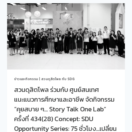
ล
สร้าง
ร่วม
พื้นที่
บริจาค
ปลอดภัย
ขยะ
สำหรับ
พลาสติก
เด็ก
ใน
โดย
โครงการ
โรงเรียน
“PLASTIC
กฎหมาย
BANK
และ
PLUS”
การเมือง
ประจำ
&
เดือน
คณะ
สิงหาคม
ครุศาสตร์”
ข่าวและกิจกรรม
|
สวนดุสิตโพล กับ SDG
2569
สวนดุสิตโพล ร่วมกับ ศูนย์สนเทศ
แนะแนวการศึกษาและอาชีพ จัดกิจกรรม
“คุยสบาย ๆ… Story Talk One Lab“
ครั้งที่ 434(28) Concept: SDU
Opportunity Series: 75 ชั่วโมง…เปลี่ยน