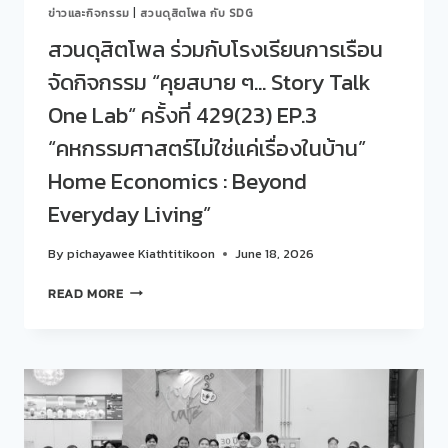
ข่าวและกิจกรรม
|
สวนดุสิตโพล กับ SDG
ครั้ง
ที่
สวนดุสิตโพล ร่วมกับโรงเรียนการเรือน
430(24)
จัดกิจกรรม “คุยสบาย ๆ… Story Talk
EP.4
โรงเรียน
One Lab“ ครั้งที่ 429(23) EP.3
การเรือน…
เล่า
“คหกรรมศาสตร์ไม่ใช่แค่เรื่องในบ้าน”
เรื่อง
Home Economics : Beyond
ผ่าน
รสชาติ
Everyday Living”
สไตล์
ตะวัน
By
pichayawee Kiathtitikoon
June 18, 2026
ตก
กับ
สวน
READ MORE
เมนู
ดุ
CAPRESE
สิต
SALAD
โพล
และ
ร่วม
OPEN-
กับ
FACED
โรงเรียน
SANDWICH
การเรือน