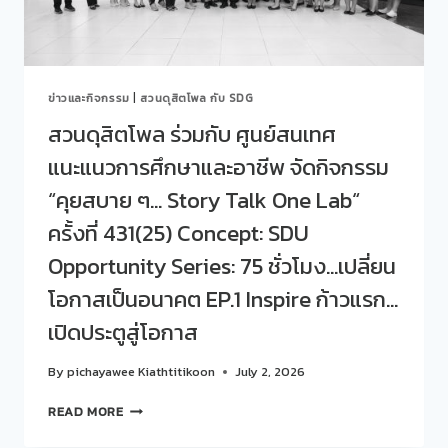
อาชีพ
SUCCESS
จัด
STORY
กิจกรรม
“คุย
สบาย
ข่าวและกิจกรรม
|
สวนดุสิตโพล กับ SDG
ๆ…
STORY
สวนดุสิตโพล ร่วมกับ ศูนย์สนเทศ
TALK
แนะแนวการศึกษาและอาชีพ จัดกิจกรรม
ONE
LAB“
“คุยสบาย ๆ… Story Talk One Lab“
ครั้ง
ที่
ครั้งที่ 431(25) Concept: SDU
432(26)
Opportunity Series: 75 ชั่วโมง…เปลี่ยน
CONCEPT:
SDU
โอกาสเป็นอนาคต EP.1 Inspire ก้าวแรก…
OPPORTUNITY
SERIES:
เปิดประตูสู่โอกาส
75
ชั่วโมง…
By
pichayawee Kiathtitikoon
July 2, 2026
เปลี่ยน
โอกาส
สวน
READ MORE
เป็น
ดุ
อนาคต
สิต