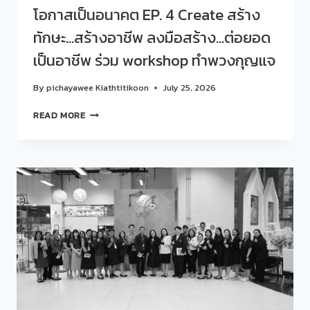
โอกาสเป็นอนาคต EP. 4 Create สร้าง
ทักษะ…สร้างอาชีพ ลงมือสร้าง…ต่อยอด
เป็นอาชีพ ร่วม workshop ทำพวงกุญแจ
By
pichayawee Kiathtitikoon
July 25, 2026
สวน
READ MORE
ดุ
สิต
โพล
ร่วม
กับ
ศูนย์
สนเทศ
แนะแนว
การ
ศึกษา
และ
อาชีพ
จัด
กิจกรรม