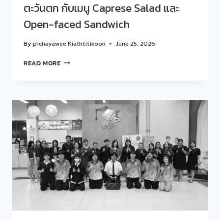
ตะวันตก กับเมนู Caprese Salad และ
CONCEPT:
SDU
Open-faced Sandwich
OPPORTUNITY
SERIES:
By
pichayawee Kiathtitikoon
June 25, 2026
75
ชั่วโมง…
สวน
READ MORE
เปลี่ยน
ดุ
โอกาส
สิต
เป็น
โพล
อนาคต
ร่วม
EP.1
กับ
INSPIRE
โรงเรียน
ก้าว
การเรือน
แรก…
จัด
เปิด
กิจกรรม
ประตู
“คุย
สู่
สบาย
โอกาส
ๆ…
STORY
TALK
ONE
LAB“