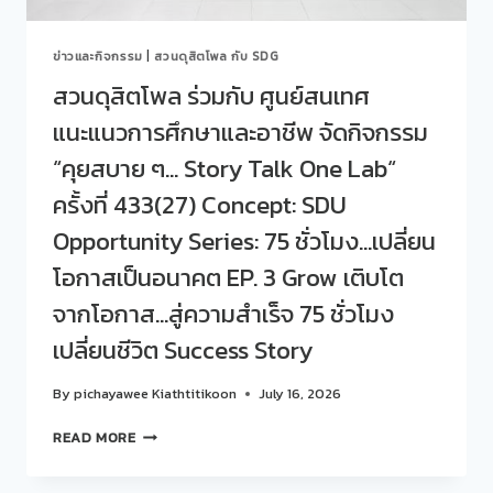
“คุย
สบาย
ข่าวและกิจกรรม
|
สวนดุสิตโพล กับ SDG
ๆ…
STORY
สวนดุสิตโพล ร่วมกับ ศูนย์สนเทศ
TALK
แนะแนวการศึกษาและอาชีพ จัดกิจกรรม
ONE
LAB“
“คุยสบาย ๆ… Story Talk One Lab“
ครั้ง
ที่
ครั้งที่ 433(27) Concept: SDU
434(28)
Opportunity Series: 75 ชั่วโมง…เปลี่ยน
CONCEPT:
SDU
โอกาสเป็นอนาคต EP. 3 Grow เติบโต
OPPORTUNITY
SERIES:
จากโอกาส…สู่ความสำเร็จ 75 ชั่วโมง
75
เปลี่ยนชีวิต Success Story
ชั่วโมง…
เปลี่ยน
โอกาส
By
pichayawee Kiathtitikoon
July 16, 2026
เป็น
สวน
อนาคต
READ MORE
ดุ
EP.
สิต
4