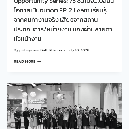
Opportunity Series: 75 ชั่วโมง…เปลี่ยน
SDU
โอกาสเป็นอนาคต EP. 2 Learn เรียนรู้
OPPORTUNITY
SERIES:
จากคนทำงานจริง เสียงจากสถาน
75
ประกอบการ/หน่วยงาน มองผ่านสายตา
ชั่วโมง…
เปลี่ยน
หัวหน้างาน
โอกาส
เป็น
By
pichayawee Kiathtitikoon
July 10, 2026
อนาคต
EP.
สวน
READ MORE
3
ดุ
GROW
สิต
เติบโต
โพล
จาก
ร่วม
โอกาส…
กับ
สู่
ศูนย์
ความ
สนเทศ
สำเร็จ
แนะแนว
75
การ
ชั่วโมง
ศึกษา
เปลี่ยน
และ
ชีวิต