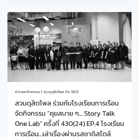
EP.
โพล
2
ร่วม
LEARN
กับ
เรียน
ศูนย์
รู้
สนเทศ
จาก
แนะแนว
คน
การ
ทำงาน
ศึกษา
จริง
และ
เสียง
อาชีพ
จาก
จัด
สถาน
กิจกรรม
ประกอบ
“คุย
การ/
สบาย
หน่วย
ข่าวและกิจกรรม
|
สวนดุสิตโพล กับ SDG
ๆ…
งาน
STORY
สวนดุสิตโพล ร่วมกับโรงเรียนการเรือน
มอง
TALK
ผ่าน
จัดกิจกรรม “คุยสบาย ๆ… Story Talk
ONE
สายตา
LAB“
One Lab“ ครั้งที่ 430(24) EP.4 โรงเรียน
หัวหน้า
ครั้ง
งาน
ที่
การเรือน…เล่าเรื่องผ่านรสชาติสไตล์
431(25)