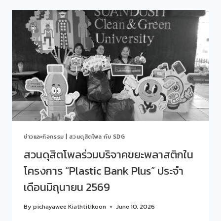
EVERYDAY
ร่วม
LIVING”
กับ
โรงเรียน
การเรือน
จัด
กิจกรรม
“คุย
สบาย
ๆ
STORY
TALK
ONE
LAB”
ข่าวและกิจกรรม
|
สวนดุสิตโพล กับ SDG
ครั้ง
ที่
สวนดุสิตโพลร่วมบริจาคขยะพลาสติกใน
428(22)
โครงการ “Plastic Bank Plus” ประจำ
EP.2
“FUTURE
เดือนมิถุนายน 2569
FOOD:
ถอดรหัส
By
pichayawee Kiathtitikoon
June 10, 2026
อาหาร
อนาคต”