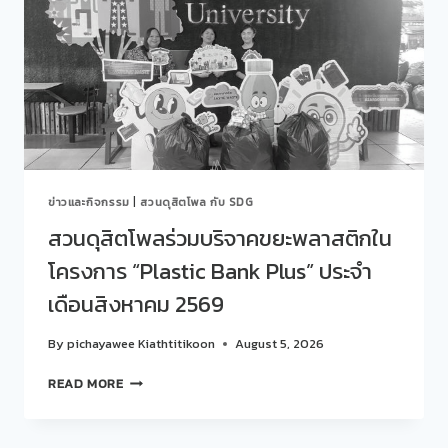
กฎหมาย
และ
การเมือง
จัด
กิจกรรม
“คุย
สบาย
ๆ…
STORY
TALK
ข่าวและกิจกรรม
|
สวนดุสิตโพล กับ SDG
ONE
LAB“
สวนดุสิตโพลร่วมบริจาคขยะพลาสติกใน
ครั้ง
โครงการ “Plastic Bank Plus” ประจำ
ที่
435(29)
เดือนสิงหาคม 2569
EP.
1
By
pichayawee Kiathtitikoon
August 5, 2026
THE
FINE
สวน
READ MORE
LINE:
ดุ
ครู
สิต
กับ
โพ
การ