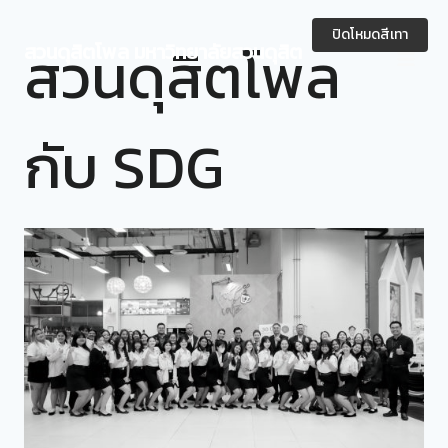
Skip
to
ปิดโหมดสีเทา
สวนดุสิตโพล
สวนดุสิตโพล มหาวิทยาลัยสวนดุสิต
content
กับ SDG