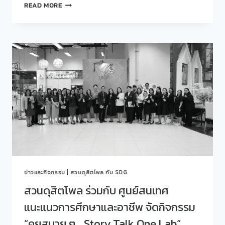
สวน
เด็ก
READ MORE
ดุ
โดย
สิต
โรงเรียน
โพล
กฎหมาย
ร่วม
และ
กับ
การเมือง
ศูนย์
&
สนเทศ
คณะ
แนะแนว
ครุศาสตร์”
การ
ศึกษา
และ
อาชีพ
จัด
กิจกรรม
“คุย
สบาย
ข่าวและกิจกรรม
|
สวนดุสิตโพล กับ SDG
ๆ…
STORY
สวนดุสิตโพล ร่วมกับ ศูนย์สนเทศ
TALK
แนะแนวการศึกษาและอาชีพ จัดกิจกรรม
ONE
LAB“
“คุยสบาย ๆ… Story Talk One Lab“
ครั้ง