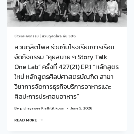
สบาย
ๆ
STORY
TALK
ONE
LAB”
ข่าวและกิจกรรม
|
สวนดุสิตโพล กับ SDG
ครั้ง
ที่
สวนดุสิตโพล ร่วมกับโรงเรียนการเรือน
428(22)
จัดกิจกรรม “คุยสบาย ๆ Story Talk
EP.2
“FUTURE
One Lab” ครั้งที่ 427(21) EP.1 “หลักสูตร
FOOD:
ถอดรหัส
ใหม่ หลักสูตรศิลปศาสตรบัณฑิต สาขา
อาหาร
วิชาการจัดการธุรกิจบริการอาหารและ
อนาคต”
ศิลปะการประกอบอาหาร”
By
pichayawee Kiathtitikoon
June 5, 2026
สวน
READ MORE
ดุ
สิต