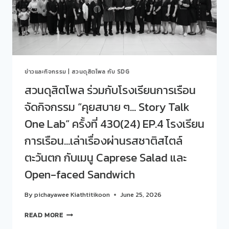
ศึกษา
จริง
และ
เสียง
อาชีพ
จาก
จัด
สถาน
กิจกรรม
ประกอบ
“คุย
การ/
สบาย
หน่วย
ข่าวและกิจกรรม
|
สวนดุสิตโพล กับ SDG
ๆ…
งาน
STORY
สวนดุสิตโพล ร่วมกับโรงเรียนการเรือน
มอง
TALK
ผ่าน
จัดกิจกรรม “คุยสบาย ๆ… Story Talk
ONE
สายตา
LAB“
One Lab“ ครั้งที่ 430(24) EP.4 โรงเรียน
หัวหน้า
ครั้ง
งาน
ที่
การเรือน…เล่าเรื่องผ่านรสชาติสไตล์
431(25)
ตะวันตก กับเมนู Caprese Salad และ
CONCEPT:
SDU
Open-faced Sandwich
OPPORTUNITY
SERIES:
By
pichayawee Kiathtitikoon
June 25, 2026
75
ชั่วโมง…
สวน
READ MORE
เปลี่ยน
ดุ
โอกาส