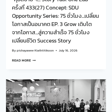
ที่
ครั้งที่ 433(27) Concept: SDU
434(28)
Opportunity Series: 75 ชั่วโมง…เปลี่ยน
CONCEPT:
SDU
โอกาสเป็นอนาคต EP. 3 Grow เติบโต
OPPORTUNITY
SERIES:
จากโอกาส…สู่ความสำเร็จ 75 ชั่วโมง
75
เปลี่ยนชีวิต Success Story
ชั่วโมง…
เปลี่ยน
โอกาส
By
pichayawee Kiathtitikoon
July 16, 2026
เป็น
สวน
อนาคต
READ MORE
ดุ
EP.
สิต
4
โพล
CREATE
ร่วม
สร้าง
กับ
ทักษะ…
ศูนย์
สร้าง
สนเทศ
อาชีพ
แนะแนว
ลงมือ
การ
สร้าง…
ศึกษา
ต่อย