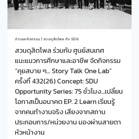
และ
อด
อาชีพ
เป็น
จัด
อาชีพ
กิจกรรม
ร่วม
“คุย
WORKSHOP
สบาย
ทำ
ข่าวและกิจกรรม
|
สวนดุสิตโพล กับ SDG
ๆ…
พวง
STORY
กุญแจ
สวนดุสิตโพล ร่วมกับ ศูนย์สนเทศ
TALK
แนะแนวการศึกษาและอาชีพ จัดกิจกรรม
ONE
LAB“
“คุยสบาย ๆ… Story Talk One Lab“
ครั้ง
ที่
ครั้งที่ 432(26) Concept: SDU
433(27)
Opportunity Series: 75 ชั่วโมง…เปลี่ยน
CONCEPT:
SDU
โอกาสเป็นอนาคต EP. 2 Learn เรียนรู้
OPPORTUNITY
SERIES:
จากคนทำงานจริง เสียงจากสถาน
75
ประกอบการ/หน่วยงาน มองผ่านสายตา
ชั่วโมง…
เปลี่ยน
หัวหน้างาน
โอกาส