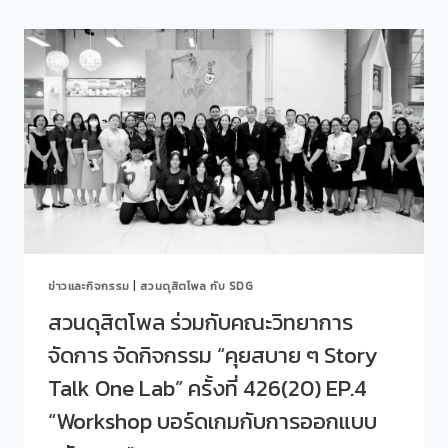
โพล
ร่วม
กับ
โรงเรียน
การเรือน
จัด
กิจกรรม
“คุย
สบาย
ๆ
STORY
TALK
ONE
LAB”
ข่าวและกิจกรรม
|
สวนดุสิตโพล กับ SDG
ครั้ง
ที่
สวนดุสิตโพล ร่วมกับคณะวิทยาการ
427(21)
จัดการ จัดกิจกรรม “คุยสบาย ๆ Story
EP.1
“หลักสูตร
Talk One Lab” ครั้งที่ 426(20) EP.4
ใหม่
หลักสูตร
“Workshop บอร์ดเกมกับการออกแบบ
ศิลป