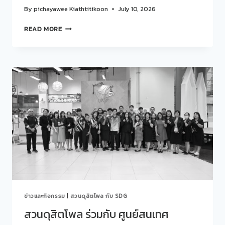
เป็น
By
pichayawee Kiathtitikoon
July 10, 2026
อนาคต
EP.
สวน
READ MORE
3
ดุ
GROW
สิต
เติบโต
โพล
จาก
ร่วม
โอกาส…
กับ
สู่
ศูนย์
ความ
สนเทศ
สำเร็จ
แนะแนว
75
การ
ชั่วโมง
ศึกษา
เปลี่ยน
และ
ชีวิต
อาชีพ
SUCCESS
จัด
STORY
กิจกรรม
“คุย
สบาย
ข่าวและกิจกรรม
|
สวนดุสิตโพล กับ SDG
ๆ…
STORY
สวนดุสิตโพล ร่วมกับ ศูนย์สนเทศ
TALK