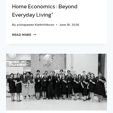
Home Economics : Beyond
ผ่าน
รสชาติ
Everyday Living”
สไตล์
ตะวัน
By
pichayawee Kiathtitikoon
June 18, 2026
ตก
กับ
สวน
READ MORE
เมนู
ดุ
CAPRESE
สิต
SALAD
โพล
และ
ร่วม
OPEN-
กับ
FACED
โรงเรียน
SANDWICH
การเรือน
จัด
กิจกรรม
“คุย
สบาย
ๆ…
STORY
TALK
ONE