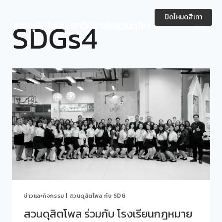
Skip
to
ปิดโหมดสีเทา
SDGs4
สวนดุสิตโพล มหาวิทยาลัยสวนดุสิต
content
ข่าวและกิจกรรม
|
สวนดุสิตโพล กับ SDG
สวนดุสิตโพล ร่วมกับ โรงเรียนกฎหมาย