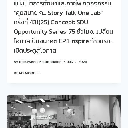
แนะแนวการศึกษาและอาชีพ จัดกิจกรรม
ONE
LAB“
“คุยสบาย ๆ… Story Talk One Lab“
ครั้ง
ที่
ครั้งที่ 431(25) Concept: SDU
432(26)
Opportunity Series: 75 ชั่วโมง…เปลี่ยน
CONCEPT:
SDU
โอกาสเป็นอนาคต EP.1 Inspire ก้าวแรก…
OPPORTUNITY
SERIES:
เปิดประตูสู่โอกาส
75
ชั่วโมง…
By
pichayawee Kiathtitikoon
July 2, 2026
เปลี่ยน
โอกาส
สวน
READ MORE
เป็น
ดุ
อนาคต
สิต
EP.
โพล
2
ร่วม
LEARN
กับ
เรียน
ศูนย์
รู้
สนเทศ
จาก
แนะแนว
คน
การ
ทำงาน