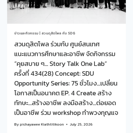
“คุย
สบาย
ๆ…
STORY
TALK
ข่าวและกิจกรรม
|
สวนดุสิตโพล กับ SDG
ONE
LAB“
สวนดุสิตโพล ร่วมกับ ศูนย์สนเทศ
ครั้ง
แนะแนวการศึกษาและอาชีพ จัดกิจกรรม
ที่
435(29)
“คุยสบาย ๆ… Story Talk One Lab“
EP.
1
ครั้งที่ 434(28) Concept: SDU
THE
Opportunity Series: 75 ชั่วโมง…เปลี่ยน
FINE
LINE:
โอกาสเป็นอนาคต EP. 4 Create สร้าง
ครู
กับ
ทักษะ…สร้างอาชีพ ลงมือสร้าง…ต่อยอด
การ
เป็นอาชีพ ร่วม workshop ทำพวงกุญแจ
สร้าง
พื้นที่
ปลอดภัย
By
pichayawee Kiathtitikoon
July 25, 2026
สำหรับ