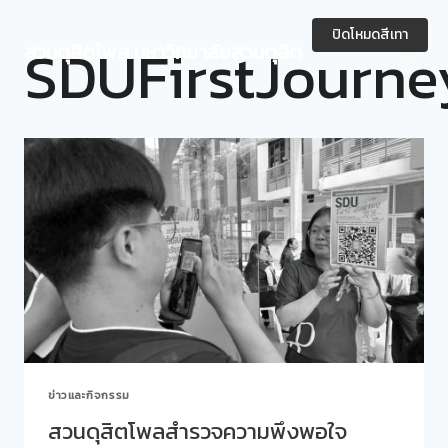
Skip
to
ปิดโหมดสีเทา
SDUFirstJourn
สวนดุสิตโพล มหาวิทยาลัยสวนดุสิต
content
ข่าวและกิจกรรม
สวนดุสิตโพลสำรวจความพึงพอใจ