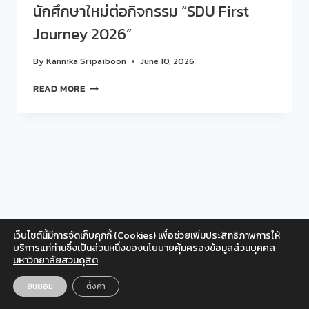
นักศึกษาใหม่ต่อกิจกรรม “SDU First
Journey 2026”
By
Kannika Sripaiboon
June 10, 2026
สวน
READ MORE
ดุ
สิต
โพ
ล
สำรวจ
ความ
พึง
พอใจ
นักศึกษา
ใหม่
เว็บไซต์นี้มีการจัดเก็บคุกกี้ (Cookies) เพื่อช่วยเพิ่มประสิทธิภาพการให้
ต่อ
Facebook
Twitter
Instagram
YouTube
บริการแก่ท่านซึ่งเป็นส่วนหนึ่งของ
นโยบายคุ้มครองข้อมูลส่วนบุคคล
กิจกรรม
มหาวิทยาลัยสวนดุสิต
สำหรับเจ้าหน้าที่
“SDU
FIRST
© 2026 สวนดุสิตโพล มหาวิทยาลัยสวนดุสิต
ยินยอม
ตั้งค่า
EN
TH
JOURNEY
2026”