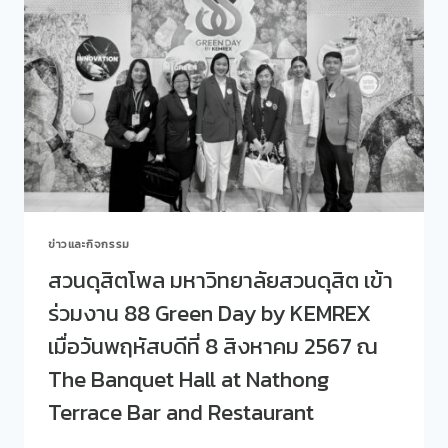
กิจกรรม
เกาหลีใต้
POLL
LAB
ให้
นศ.
รายวิชา
คณิตศาสตร์
ใน
ชีวิต
ประจำ
วัน
ได้
ข่าวและกิจกรรม
เรียน
รู้
สวนดุสิตโพล มหาวิทยาลัยสวนดุสิต เข้า
และ
ร่วมงาน 88 Green Day by KEMREX
ปฏิบัติ
จริง
เมื่อวันพฤหัสบดีที่ 8 สิงหาคม 2567 ณ
The Banquet Hall at Nathong
Terrace Bar and Restaurant