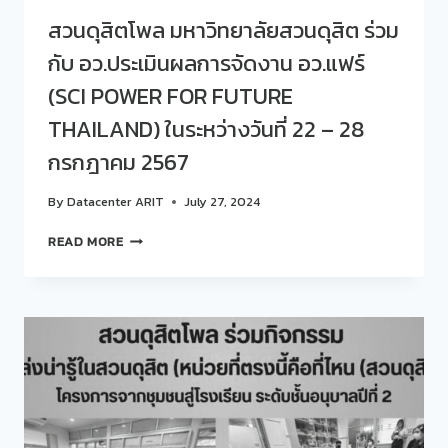
หน่วย
สวนดุสิตโพล มหาวิทยาลัยสวนดุสิต ร่วม
งาน
กับ อว.ประเมินผลการจัดงาน อว.แฟร์
อิสระ
(SCI POWER FOR FUTURE
THAILAND) ในระหว่างวันที่ 22 – 28
กรกฎาคม 2567
By
Datacenter ARIT
July 27, 2024
สวน
READ MORE
ดุ
สิต
โพล
มหาวิทยาลัย
สวนดุสิต
ร่วม
กับ
อว.ประเมิน
ผล
การ