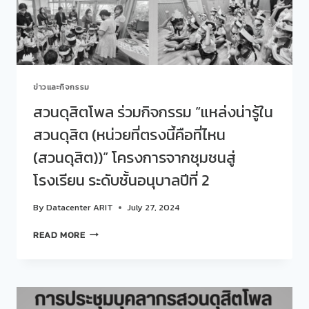
จัด
งาน
อว.แฟร์
(SCI
POWER
FOR
ข่าวและกิจกรรม
FUTURE
THAILAND)
สวนดุสิตโพล ร่วมกิจกรรม “แหล่งน่ารู้ใน
ใน
สวนดุสิต (หน่วยที่ตรงนี้คือที่ไหน
ระหว่าง
วัน
(สวนดุสิต))” โครงการจากชุมชนสู่
ที่
22
โรงเรียน ระดับชั้นอนุบาลปีที่ 2
–
28
By
Datacenter ARIT
July 27, 2024
กรกฎาคม
2567
สวน
READ MORE
ดุ
สิต
โพล
ร่วม
กิจกรรม