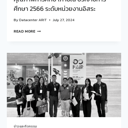
ณ
ศึกษา 2566 ระดับหน่วยงานอิสระ
THE
BANQUET
By
Datacenter ARIT
July 27, 2024
HALL
AT
สวน
READ MORE
NATHONG
ดุ
TERRACE
สิต
BAR
โพล
AND
รับ
RESTAURANT
การ
ตรวจ
ประกัน
คุณภาพ
การ
ศึกษา
ภายใน
ประจำ
ปี
การ
ศึกษา
2566
ข่าวและกิจกรรม
ระดับ