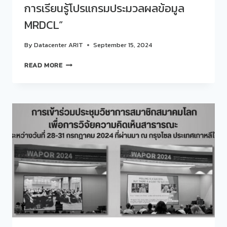
การเรียนรู้โปรแกรมประมวลผลข้อมูล
MRDCL”
By
Datacenter ARIT
September 15, 2024
สวน
READ MORE
ดุ
สิต
โพล
จัด
กิจกรรม
POLL
LAB
“เปิด
การ
เรียน
รู้
โปรแกรม
ประมวล
ผล
ข้อมูล
MRDCL”