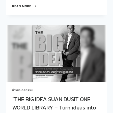
คณะ
READ MORE
ทำงาน
สวน
ดุ
สิต
โพล
เข้า
สวัสดี
และ
อวยพร
ปี
ใหม่
พร้อม
ทั้ง
ขอ
พร
ปี
ข่าวและกิจกรรม
ใหม่
จาก
“THE BIG IDEA SUAN DUSIT ONE
ผู้
WORLD LIBRARY – Turn ideas into
บริหาร
มหาวิทยาลัย