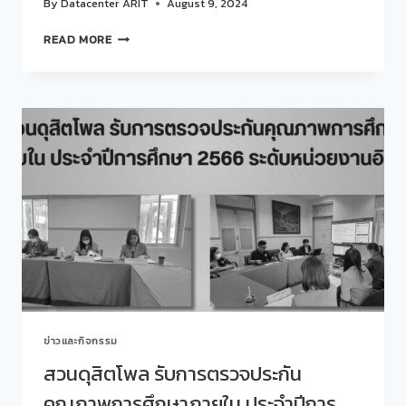
By
Datacenter ARIT
August 9, 2024
สวน
READ MORE
ดุ
สิต
โพล
มหาวิทยาลัย
สวนดุสิต
เข้า
ร่วม
งาน
88
GREEN
DAY
BY
KEMREX
เมื่อ
วัน
พฤหัสบดี
ข่าวและกิจกรรม
ที่
8
สวนดุสิตโพล รับการตรวจประกัน
สิงหาคม
คุณภาพการศึกษาภายใน ประจำปีการ
2567