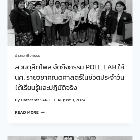
โลก
เพื่อ
การ
วิจัย
ความ
คิด
เห็น
สาธารณะ
WAPOR
ข่าวและกิจกรรม
77TH
ANNUAL
สวนดุสิตโพล จัดกิจกรรม POLL LAB ให้
CONFERENCE
นศ. รายวิชาคณิตศาสตร์ในชีวิตประจำวัน
ระหว่าง
วัน
ได้เรียนรู้และปฏิบัติจริง
ที่
28-
By
Datacenter ARIT
August 9, 2024
31
กรกฎาคม
สวน
READ MORE
2024
ดุ
ณ
สิต
กรุง
โพล
โซล
จัด
ประเทศ