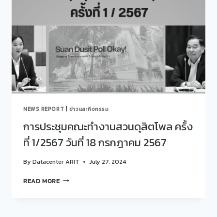
“แหล่ง
น่า
รู้
ใน
สวนดุสิต
(หน่วย
ที่
ตรง
นี้
คือ
ที่ไหน
NEWS REPORT
|
ข่าวและกิจกรรม
(สวนดุสิต))”
โครงการ
การประชุมคณะทำงานสวนดุสิตโพล ครั้ง
จาก
ที่ 1/2567 วันที่ 18 กรกฎาคม 2567
ชุมชน
สู่
โรงเรียน
By
Datacenter ARIT
July 27, 2024
ระดับ
ชั้น
การ
READ MORE
อนุบาล
ประชุม
ปี
คณะ
ที่
ทำงาน
2