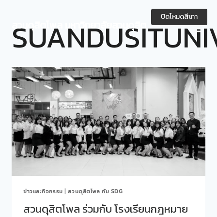
Skip
to
ปิดโหมดสีเทา
SUANDUSITUNI
สวนดุสิตโพล มหาวิทยาลัยสวนดุสิต
content
ข่าวและกิจกรรม
|
สวนดุสิตโพล กับ SDG
สวนดุสิตโพล ร่วมกับ โรงเรียนกฎหมาย