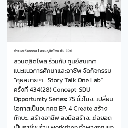
พลาสติก
เด็ก
ใน
โดย
โครงการ
โรงเรียน
“PLASTIC
กฎหมาย
BANK
และ
PLUS”
การเมือง
ประจำ
&
เดือน
คณะ
สิงหาคม
ครุศาสตร์”
ข่าวและกิจกรรม
|
สวนดุสิตโพล กับ SDG
2569
สวนดุสิตโพล ร่วมกับ ศูนย์สนเทศ
แนะแนวการศึกษาและอาชีพ จัดกิจกรรม
“คุยสบาย ๆ… Story Talk One Lab“
ครั้งที่ 434(28) Concept: SDU
Opportunity Series: 75 ชั่วโมง…เปลี่ยน
โอกาสเป็นอนาคต EP. 4 Create สร้าง
ทักษะ…สร้างอาชีพ ลงมือสร้าง…ต่อยอด
เป็นอาชีพ ร่วม workshop ทำพวงกุญแจ