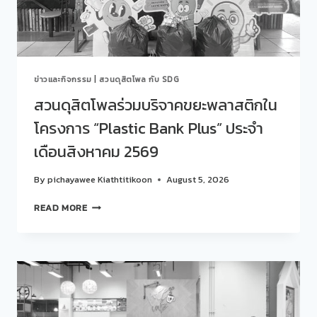
“คุย
สบาย
ๆ…
STORY
TALK
ข่าวและกิจกรรม
|
สวนดุสิตโพล กับ SDG
ONE
LAB“
สวนดุสิตโพลร่วมบริจาคขยะพลาสติกใน
ครั้ง
โครงการ “Plastic Bank Plus” ประจำ
ที่
435(29)
เดือนสิงหาคม 2569
EP.
1
By
pichayawee Kiathtitikoon
August 5, 2026
THE
FINE
สวน
READ MORE
LINE:
ดุ
ครู
สิต
กับ
โพ
การ
ล
สร้าง
ร่วม
พื้นที่
บริจาค
ปลอดภัย
ขยะ
สำหรับ