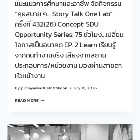
แนะแนวการศึกษาและอาชีพ จัดกิจกรรม
เชื่อม
SUCCESS
โยง
“คุยสบาย ๆ… Story Talk One Lab“
STORY
ข้อมูล
สู่
ครั้งที่ 432(26) Concept: SDU
ระบบ
Opportunity Series: 75 ชั่วโมง…เปลี่ยน
SINGLE
DATA
โอกาสเป็นอนาคต EP. 2 Learn เรียนรู้
จากคนทำงานจริง เสียงจากสถาน
ประกอบการ/หน่วยงาน มองผ่านสายตา
หัวหน้างาน
By
pichayawee Kiathtitikoon
July 10, 2026
สวน
READ MORE
ดุ
สิต
โพล
ร่วม
กับ
ศูนย์