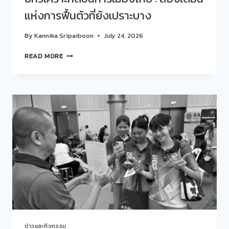
TALK
แห่งการฟื้นตัวที่ยังเปราะบาง
ONE
LAB“
ครั้ง
By
Kannika Sripaiboon
July 24, 2026
ที่
434(28)
บท
READ MORE
CONCEPT:
วิเคราะห์
SDU
ดัชนี
OPPORTUNITY
การเมือง
SERIES:
ไทย
75
:
ชั่วโมง…
สอง
เปลี่ยน
เดือน
โอกาส
แห่ง
เป็น
การ
อนาคต
ฟื้น
EP.
ตัว
4
ที่
CREATE
ยัง
สร้าง
เปราะ
ทักษะ…
บาง
สร้าง
ข่าวและกิจกรรม
อาชีพ