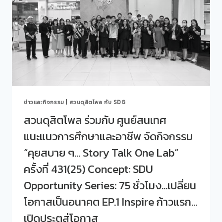
สนเทศ
แนะแนว
การ
ศึกษา
และ
อาชีพ
จัด
กิจกรรม
“คุย
สบาย
ข่าวและกิจกรรม
|
สวนดุสิตโพล กับ SDG
ๆ…
STORY
สวนดุสิตโพล ร่วมกับ ศูนย์สนเทศ
TALK
แนะแนวการศึกษาและอาชีพ จัดกิจกรรม
ONE
LAB“
“คุยสบาย ๆ… Story Talk One Lab“
ครั้ง
ที่
ครั้งที่ 431(25) Concept: SDU
432(26)
Opportunity Series: 75 ชั่วโมง…เปลี่ยน
CONCEPT:
SDU
โอกาสเป็นอนาคต EP.1 Inspire ก้าวแรก…
OPPORTUNITY
SERIES:
เปิดประตูสู่โอกาส