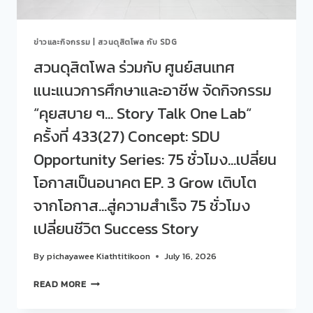
TO
EARN
:
ข่าวและกิจกรรม
|
สวนดุสิตโพล กับ SDG
4
พลัง
สวนดุสิตโพล ร่วมกับ ศูนย์สนเทศ
สร้าง
แนะแนวการศึกษาและอาชีพ จัดกิจกรรม
อนาคต
ปี
“คุยสบาย ๆ… Story Talk One Lab“
ที่
2”
ครั้งที่ 433(27) Concept: SDU
Opportunity Series: 75 ชั่วโมง…เปลี่ยน
โอกาสเป็นอนาคต EP. 3 Grow เติบโต
จากโอกาส…สู่ความสำเร็จ 75 ชั่วโมง
เปลี่ยนชีวิต Success Story
By
pichayawee Kiathtitikoon
July 16, 2026
สวน
READ MORE
ดุ
สิต