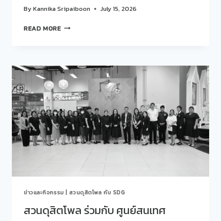
CONCEPT:
By
Kannika Sripaiboon
July 15, 2026
SDU
OPPORTUNITY
สวน
READ MORE
SERIES:
ดุ
75
สิต
ชั่วโมง…
โพล
เปลี่ยน
จัด
โอกาส
กิจกรรม
เป็น
POLL
อนาคต
LAB
EP.
เทคนิค
3
การ
GROW
สำรวจ
เติบโต
ความ
จาก
คิด
โอกาส…
เห็น
สู่
สาธารณะ
ความ
อย่าง
สำเร็จ
มือ
75
ข่าวและกิจกรรม
|
สวนดุสิตโพล กับ SDG
อาชีพ
ชั่วโมง
และ
สวนดุสิตโพล ร่วมกับ ศูนย์สนเทศ
เปลี่ยน
การ
ชีวิต