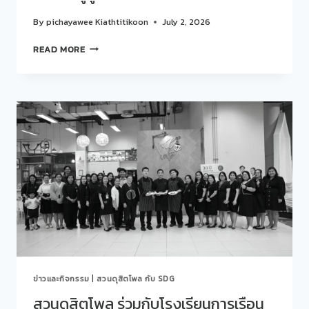
75
ชั่วโมง…
By
pichayawee Kiathtitikoon
July 2, 2026
เปลี่ยน
โอกาส
สวน
READ MORE
เป็น
ดุ
อนาคต
สิต
EP.
โพล
2
ร่วม
LEARN
กับ
เรียน
ศูนย์
รู้
สนเทศ
จาก
แนะแนว
คน
การ
ทำงาน
ศึกษา
จริง
และ
เสียง
อาชีพ
จาก
จัด
สถาน
กิจกรรม
ประกอบ
“คุย
การ/
สบาย
หน่วย
ข่าวและกิจกรรม
|
สวนดุสิตโพล กับ SDG
ๆ…
งาน
STORY
สวนดุสิตโพล ร่วมกับโรงเรียนการเรือน
มอง
TALK