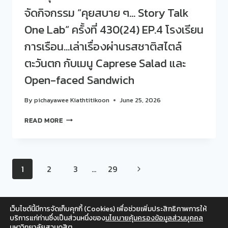
ผ่าน
จัดกิจกรรม “คุยสบาย ๆ… Story Talk
ONE
สายตา
LAB“
One Lab“ ครั้งที่ 430(24) EP.4 โรงเรียน
หัวหน้า
ครั้ง
งาน
ที่
การเรือน…เล่าเรื่องผ่านรสชาติสไตล์
431(25)
ตะวันตก กับเมนู Caprese Salad และ
CONCEPT:
SDU
Open-faced Sandwich
OPPORTUNITY
SERIES:
By
pichayawee Kiathtitikoon
June 25, 2026
75
ชั่วโมง…
สวน
READ MORE
เปลี่ยน
ดุ
โอกาส
สิต
เป็น
โพล
อนาคต
ร่วม
EP.1
Page
Next
1
2
3
…
29
กับ
INSPIRE
โรงเรียน
ก้าว
Page
navigation
การเรือน
แรก…
จัด
เปิด
เว็บไซต์นี้มีการจัดเก็บคุกกี้ (Cookies) เพื่อช่วยเพิ่มประสิทธิภาพการให้
กิจกรรม
ประตู
Facebook
Twitter
Instagram
YouTube
บริการแก่ท่านซึ่งเป็นส่วนหนึ่งของ
นโยบายคุ้มครองข้อมูลส่วนบุคคล
“คุย
สู่
มหาวิทยาลัยสวนดุสิต