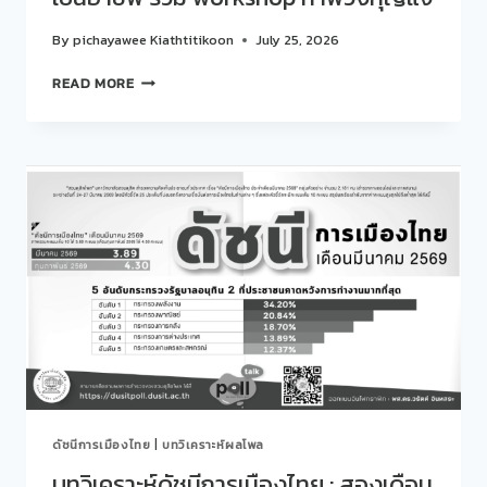
By
pichayawee Kiathtitikoon
July 25, 2026
สวน
READ MORE
ดุ
สิต
โพล
ร่วม
กับ
ศูนย์
สนเทศ
แนะแนว
การ
ศึกษา
และ
อาชีพ
จัด
กิจกรรม
“คุย
สบาย
ดัชนีการเมืองไทย
|
บทวิเคราะห์ผลโพล
ๆ…
STORY
บทวิเคราะห์ดัชนีการเมืองไทย : สองเดือน