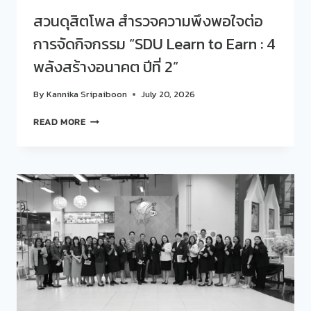
ลงมือ
สวนดุสิตโพล สำรวจความพึงพอใจต่อ
สร้าง…
ต่อย
การจัดกิจกรรม “SDU Learn to Earn : 4
อด
พลังสร้างอนาคต ปีที่ 2”
เป็น
อาชีพ
By
Kannika Sripaiboon
July 20, 2026
ร่วม
WORKSHOP
สวน
READ MORE
ทำ
ดุ
พวง
สิต
กุญแจ
โพล
สำรวจ
ความ
พึง
พอใจ
ต่อ
การ
จัด
กิจกรรม
“SDU
LEARN