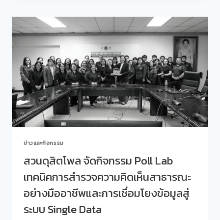
โพล
ร่วม
กับ
ศูนย์
สนเทศ
แนะแนว
การ
ศึกษา
และ
อาชีพ
จัด
กิจกรรม
“คุย
สบาย
ข่าวและกิจกรรม
ๆ…
STORY
สวนดุสิตโพล จัดกิจกรรม Poll Lab
TALK
เทคนิคการสำรวจความคิดเห็นสาธารณะ
ONE
LAB“
อย่างมืออาชีพและการเชื่อมโยงข้อมูลสู่
ครั้ง
ที่
ระบบ Single Data
433(27)