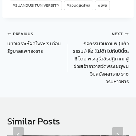
#
SUANDUSITUNIVERSITY
#
สวนดุสิตโพล
#
โพล
Post
PREVIOUS
NEXT
บทวิเคราะห์ผลโพล: 3 เดือน
กิจกรรมจิบกาแฟ (แก้ว
navigation
รัฐบาลแพทองธาร
ธรรมะ) สิ่ง (ไม่ดี) ไปกับปีนี้ซะ
!!! โดย พระสุรีวชิรปฏิภาณ ผู้
ช่วยเจ้าอาวาสวัดพระเชตุพน
วิมลมังคลาราม ราช
วรมหาวิหาร
Similar Posts