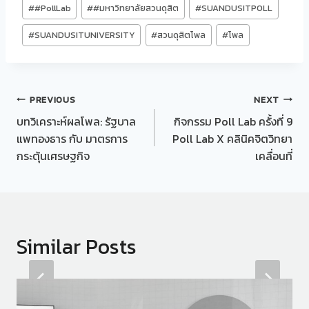
Post
#
#PollLab
#
#มหาวิทยาลัยสวนดุสิต
#
SUANDUSITPOLL
Tags:
#
SUANDUSITUNIVERSITY
#
สวนดุสิตโพล
#
โพล
Post
PREVIOUS
NEXT
บทวิเคราะห์ผลโพล: รัฐบาล
กิจกรรม Poll Lab ครั้งที่ 9
navigation
แพทองธาร กับ มาตรการ
Poll Lab X คลินิคจิตวิทยา
กระตุ้นเศรษฐกิจ
เคลื่อนที่
Similar Posts