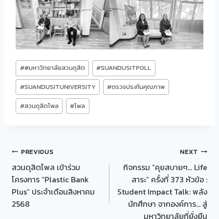
Post
#
#มหาวิทยาลัยสวนดุสิต
#
SUANDUSITPOLL
Tags:
#
SUANDUSITUNIVERSITY
#
ตรวจประกันคุณภาพ
#
สวนดุสิตโพล
#
โพล
Post
PREVIOUS
NEXT
สวนดุสิตโพล เข้าร่วม
กิจกรรม “คุยสบายๆ… Life
navigation
โครงการ “Plastic Bank
สาระ” ครั้งที่ 373 หัวข้อ :
Plus” ประจำเดือนสิงหาคม
Student Impact Talk: พลัง
2568
นักศึกษา จากองค์การ… สู่
มหาวิทยาลัยที่ยั่งยืน