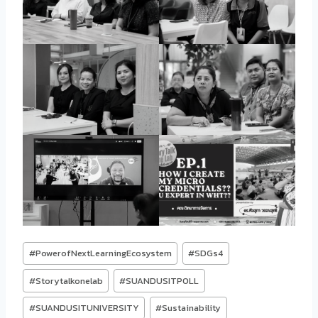
Post
#
PowerofNextLearningEcosystem
#
SDGs4
Tags:
#
Storytalkonelab
#
SUANDUSITPOLL
#
SUANDUSITUNIVERSITY
#
Sustainability