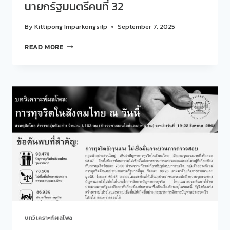
นายกรัฐมนตรีคนที่ 32
By
Kittipong Imparkongsilp
September 7, 2025
บท
READ MORE
วิเคราะห์
ผล
โพล
:
ความ
คาด
หวัง
ต่อ
นายก
รัฐมนตรี
คน
ที่
32
บทวิเคราะห์ผลโพล