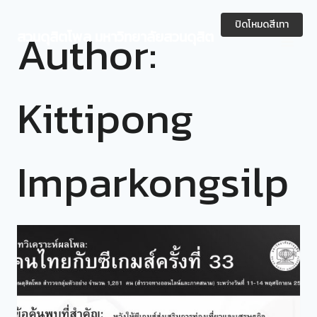
Skip
to
ปิดโหมดสีเทา
Author:
สวนดุสิตโพล มหาวิทยาลัยสวนดุสิต
content
Kittipong
Imparkongsilp