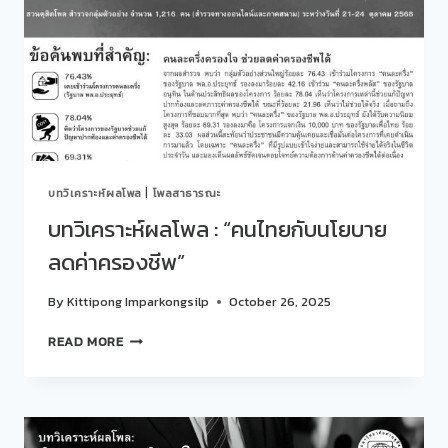
พรรคการเมือง
กับ
การ
เลือก
ตั้ง
บทวิเคราะห์ผลโพล
|
โพลสาธารณะ
บทวิเคราะห์ผลโพล : “คนไทยกับนโยบาย
ลดค่าครองชีพ”
By
Kittipong Imparkongsilp
October 26, 2025
บท
READ MORE
วิเคราะห์
ผล
โพล
:
“คน