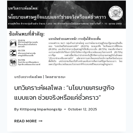
:
“ย้าย
พรรค…
ย้าย
ใจ
ประชาชน?”
บทวิเคราะห์ผลโพล
|
โพลสาธารณะ
บทวิเคราะห์ผลโพล : “นโยบายเศรษฐกิจ
แบบแจก ช่วยจริงหรือแค่ชั่วคราว”
By
Kittipong Imparkongsilp
October 12, 2025
บท
READ MORE
วิเคราะห์
ผล