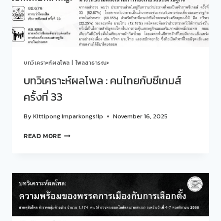
บทวิเคราะห์ผลโพล
|
โพลสาธารณะ
บทวิเคราะห์ผลโพล : คนไทยกับซีเกมส์
ครั้งที่ 33
By
Kittipong Imparkongsilp
November 16, 2025
บท
READ MORE
วิเคราะห์
ผล
โพล
:
คน
ไทย
กับ
ซีเกมส์