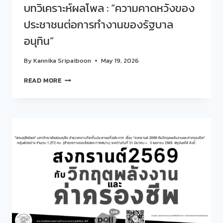
บทวิเคราะห์ผลโพล : “ความคาดหวังของ
ประชาชนต่อการทำงานของรัฐบาล
อนุทิน”
By
Kannika Sripaiboon
May 19, 2026
บท
READ MORE
วิเคราะห์
ผล
โพล
:
“ความ
คาด
หวัง
ของ
ประชาชน
ต่อ
การ
ทำงาน
ของ
รัฐบาล