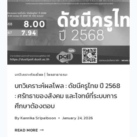
“คน
ไทย
กับ
การ
เลือก
ตั้ง
8
ก.พ.69
ที่
ผ่าน
มา”
บทวิเคราะห์ผลโพล
|
โพลสาธารณะ
บทวิเคราะห์ผลโพล : ดัชนีครูไทย ปี 2568
: ศรัทธาของสังคม และโจทย์ที่ระบบการ
ศึกษาต้องตอบ
By
Kannika Sripaiboon
January 24, 2026
บท
READ MORE
วิเคราะห์