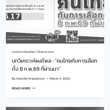
รบ
ตะวันออกกลาง”
บทวิเคราะห์ผลโพล
|
โพลสาธารณะ
บทวิเคราะห์ผลโพล : “คนไทยกับการเลือก
ตั้ง 8 ก.พ.69 ที่ผ่านมา”
By
Kannika Sripaiboon
March 4, 2026
บท
READ MORE
วิเคราะห์
ผล
โพล
: