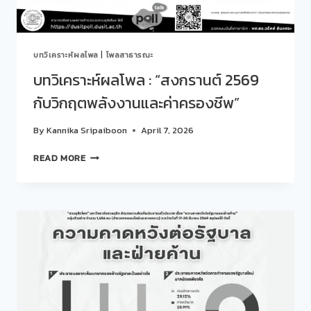
บทวิเคราะห์ผลโพล
|
โพลสาธารณะ
บทวิเคราะห์ผลโพล : “สงกรานต์ 2569
กับวิกฤตพลังงานและค่าครองชีพ”
By
Kannika Sripaiboon
April 7, 2026
บท
READ MORE
วิเคราะห์
ผล
โพล
:
“สงกรานต์
2569
กับ
วิกฤต
พลังงาน
และ
ค่า