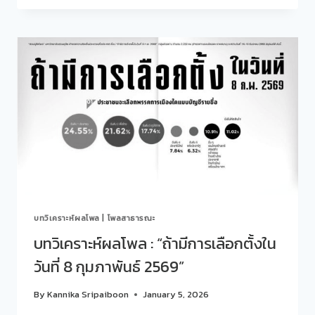
ผล
โพล
:
ดัชนี
ครูไทย
ปี
2568
:
ศรัทธา
ของ
สังคม
และ
โจทย์
ที่
ระบบ
บทวิเคราะห์ผลโพล
|
โพลสาธารณะ
การ
ศึกษา
บทวิเคราะห์ผลโพล : “ถ้ามีการเลือกตั้งใน
ต้อง
วันที่ 8 กุมภาพันธ์ 2569”
ตอบ
By
Kannika Sripaiboon
January 5, 2026