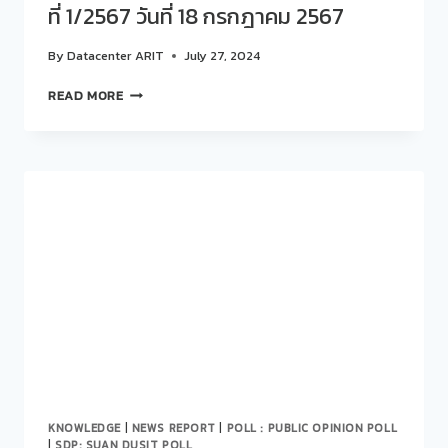
ที่ 1/2567 วันที่ 18 กรกฎาคม 2567
By
Datacenter ARIT
July 27, 2024
การ
READ MORE
ประชุม
คณะ
ทำงาน
สวน
ดุ
สิต
โพล
ครั้ง
ที่
1/2567
วัน
ที่
18
กรกฎาคม
2567
KNOWLEDGE
|
NEWS REPORT
|
POLL : PUBLIC OPINION POLL
|
SDP: SUAN DUSIT POLL