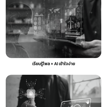
เรียนรู้โพล + AI เข้าใจง่าย